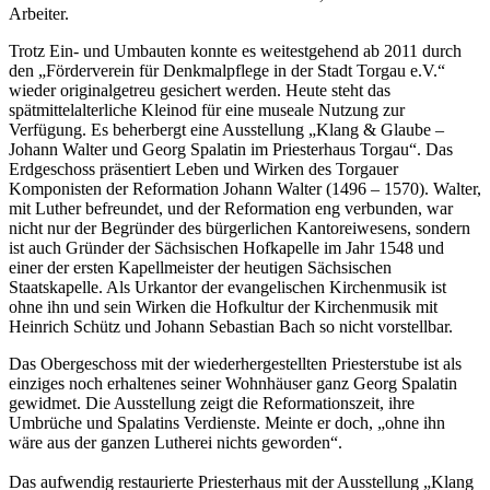
Arbeiter.
Trotz Ein- und Umbauten konnte es weitestgehend ab 2011 durch
den „Förderverein für Denkmalpflege in der Stadt Torgau e.V.“
wieder originalgetreu gesichert werden. Heute steht das
spätmittelalterliche Kleinod für eine museale Nutzung zur
Verfügung. Es beherbergt eine Ausstellung „Klang & Glaube –
Johann Walter und Georg Spalatin im Priesterhaus Torgau“. Das
Erdgeschoss präsentiert Leben und Wirken des Torgauer
Komponisten der Reformation Johann Walter (1496 – 1570). Walter,
mit Luther befreundet, und der Reformation eng verbunden, war
nicht nur der Begründer des bürgerlichen Kantoreiwesens, sondern
ist auch Gründer der Sächsischen Hofkapelle im Jahr 1548 und
einer der ersten Kapellmeister der heutigen Sächsischen
Staatskapelle. Als Urkantor der evangelischen Kirchenmusik ist
ohne ihn und sein Wirken die Hofkultur der Kirchenmusik mit
Heinrich Schütz und Johann Sebastian Bach so nicht vorstellbar.
Das Obergeschoss mit der wiederhergestellten Priesterstube ist als
einziges noch erhaltenes seiner Wohnhäuser ganz Georg Spalatin
gewidmet. Die Ausstellung zeigt die Reformationszeit, ihre
Umbrüche und Spalatins Verdienste. Meinte er doch, „ohne ihn
wäre aus der ganzen Lutherei nichts geworden“.
Das aufwendig restaurierte Priesterhaus mit der Ausstellung „Klang