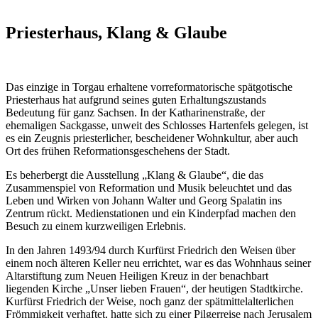
Priesterhaus, Klang & Glaube
Das einzige in Torgau erhaltene vorreformatorische spätgotische
Priesterhaus hat aufgrund seines guten Erhaltungszustands
Bedeutung für ganz Sachsen. In der Katharinenstraße, der
ehemaligen Sackgasse, unweit des Schlosses Hartenfels gelegen, ist
es ein Zeugnis priesterlicher, bescheidener Wohnkultur, aber auch
Ort des frühen Reformationsgeschehens der Stadt.
Es beherbergt die Ausstellung „Klang & Glaube“, die das
Zusammenspiel von Reformation und Musik beleuchtet und das
Leben und Wirken von Johann Walter und Georg Spalatin ins
Zentrum rückt. Medienstationen und ein Kinderpfad machen den
Besuch zu einem kurzweiligen Erlebnis.
In den Jahren 1493/94 durch Kurfürst Friedrich den Weisen über
einem noch älteren Keller neu errichtet, war es das Wohnhaus seiner
Altarstiftung zum Neuen Heiligen Kreuz in der benachbart
liegenden Kirche „Unser lieben Frauen“, der heutigen Stadtkirche.
Kurfürst Friedrich der Weise, noch ganz der spätmittelalterlichen
Frömmigkeit verhaftet, hatte sich zu einer Pilgerreise nach Jerusalem