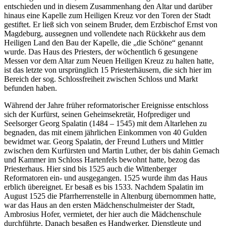
entschieden und in diesem Zusammenhang den Altar und darüber
hinaus eine Kapelle zum Heiligen Kreuz vor den Toren der Stadt
gestiftet. Er ließ sich von seinem Bruder, dem Erzbischof Ernst von
Magdeburg, aussegnen und vollendete nach Rückkehr aus dem
Heiligen Land den Bau der Kapelle, die „die Schöne“ genannt
wurde. Das Haus des Priesters, der wöchentlich 6 gesungene
Messen vor dem Altar zum Neuen Heiligen Kreuz zu halten hatte,
ist das letzte von ursprünglich 15 Priesterhäusern, die sich hier im
Bereich der sog. Schlossfreiheit zwischen Schloss und Markt
befunden haben.
Während der Jahre früher reformatorischer Ereignisse entschloss
sich der Kurfürst, seinen Geheimsekretär, Hofprediger und
Seelsorger Georg Spalatin (1484 – 1545) mit dem Altarlehen zu
begnaden, das mit einem jährlichen Einkommen von 40 Gulden
bewidmet war. Georg Spalatin, der Freund Luthers und Mittler
zwischen dem Kurfürsten und Martin Luther, der bis dahin Gemach
und Kammer im Schloss Hartenfels bewohnt hatte, bezog das
Priesterhaus. Hier sind bis 1525 auch die Wittenberger
Reformatoren ein- und ausgegangen. 1525 wurde ihm das Haus
erblich übereignet. Er besaß es bis 1533. Nachdem Spalatin im
August 1525 die Pfarrherrenstelle in Altenburg übernommen hatte,
war das Haus an den ersten Mädchenschulmeister der Stadt,
Ambrosius Hofer, vermietet, der hier auch die Mädchenschule
durchführte. Danach besaßen es Handwerker, Dienstleute und