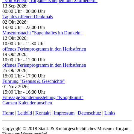
"Von Kellern, Torgauer Kneipen und Saufliedern"
13 Sep 2026
;
00:00 Uhr
-
00:00 Uhr
Tag des offenen Denkmals
02 Okt 2026
;
19:00 Uhr
-
22:00 Uhr
Museumsnacht "Sagenhaftes im Dunkeln"
12 Okt 2026
;
10:00 Uhr
-
11:30 Uhr
offenes Ferienprogramm in den Herbstferien
19 Okt 2026
;
10:00 Uhr
-
12:00 Uhr
offenes Ferienprogramm in den Herbstferien
25 Okt 2026
;
15:00 Uhr
-
17:00 Uhr
Führung "Genuss & Geschichte"
01 Nov 2026
;
15:00 Uhr
-
16:30 Uhr
Finissage Sonderausstellung "Knopfkunst"
Ganzen Kalender ansehen
Home
|
Leitbild
|
Kontakt
|
Impressum
|
Datenschutz
|
Links
Copyright © 2018 Stadt- & Kulturgeschichtliches Museum Torgau |
Torgauer Museumspfad