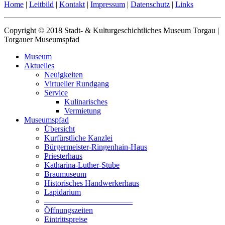
Home
|
Leitbild
|
Kontakt
|
Impressum
|
Datenschutz
|
Links
Copyright © 2018 Stadt- & Kulturgeschichtliches Museum Torgau |
Torgauer Museumspfad
Museum
Aktuelles
Neuigkeiten
Virtueller Rundgang
Service
Kulinarisches
Vermietung
Museumspfad
Übersicht
Kurfürstliche Kanzlei
Bürgermeister-Ringenhain-Haus
Priesterhaus
Katharina-Luther-Stube
Braumuseum
Historisches Handwerkerhaus
Lapidarium
––––––––––––––––––––––
Öffnungszeiten
Eintrittspreise