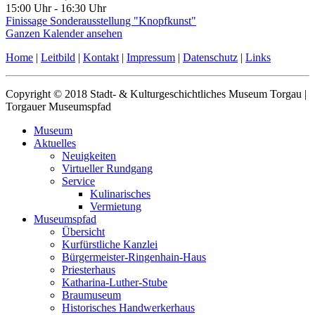
15:00 Uhr
-
16:30 Uhr
Finissage Sonderausstellung "Knopfkunst"
Ganzen Kalender ansehen
Home
|
Leitbild
|
Kontakt
|
Impressum
|
Datenschutz
|
Links
Copyright © 2018 Stadt- & Kulturgeschichtliches Museum Torgau |
Torgauer Museumspfad
Museum
Aktuelles
Neuigkeiten
Virtueller Rundgang
Service
Kulinarisches
Vermietung
Museumspfad
Übersicht
Kurfürstliche Kanzlei
Bürgermeister-Ringenhain-Haus
Priesterhaus
Katharina-Luther-Stube
Braumuseum
Historisches Handwerkerhaus