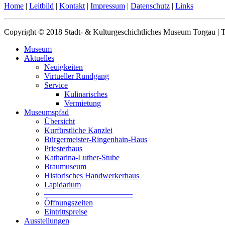
Home
|
Leitbild
|
Kontakt
|
Impressum
|
Datenschutz
|
Links
Copyright © 2018 Stadt- & Kulturgeschichtliches Museum Torgau |
Museum
Aktuelles
Neuigkeiten
Virtueller Rundgang
Service
Kulinarisches
Vermietung
Museumspfad
Übersicht
Kurfürstliche Kanzlei
Bürgermeister-Ringenhain-Haus
Priesterhaus
Katharina-Luther-Stube
Braumuseum
Historisches Handwerkerhaus
Lapidarium
––––––––––––––––––––––
Öffnungszeiten
Eintrittspreise
Ausstellungen